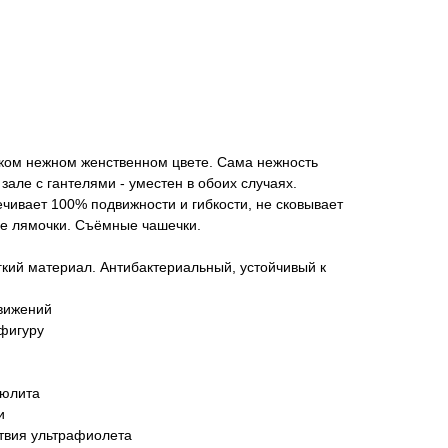
аком нежном женственном цвете. Сама нежность
зале с гантелями - уместен в обоих случаях.
чивает 100% подвижности и гибкости, не сковывает
е лямочки. Съёмные чашечки.
кий материал. Антибактериальный, устойчивый к
движений
фигуру
люлита
и
твия ультрафиолета