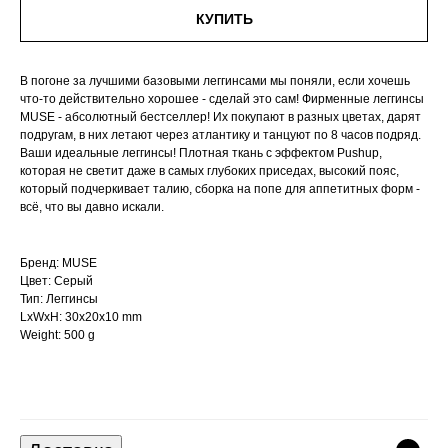
КУПИТЬ
В погоне за лучшими базовыми леггинсами мы поняли, если хочешь
что-то действительно хорошее - сделай это сам! Фирменные леггинсы
MUSE - абсолютный бестселлер! Их покупают в разных цветах, дарят
подругам, в них летают через атлантику и танцуют по 8 часов подряд.
Ваши идеальные леггинсы! Плотная ткань с эффектом Pushup,
которая не светит даже в самых глубоких приседах, высокий пояс,
который подчеркивает талию, сборка на попе для аппетитных форм -
всё, что вы давно искали.
Бренд: MUSE
Цвет: Серый
Тип: Леггинсы
LxWxH: 30x20x10 mm
Weight: 500 g