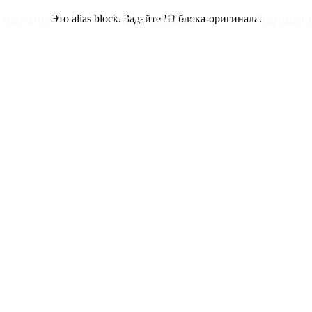
Каталог
Хиты продаж
Подароч
Это alias block. Задайте ID блока-оригинала.